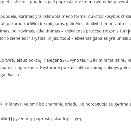
o pietų, stiklinis puodelis gali paprastą drėkinimo akimirką paversti
ų puodelių kūrimas yra rafinuota meno forma. Aukštos kokybės stiklin
u atsparumu karščiui ir smūgiams, galinčios atlaikyti temperatūros
imas, poliravimas, atkaitinimas – kiekvienas proceso žingsnis turi įt
torio sieneles ir skystas linijas, todėl kiekvienas gabalas yra unika
uo tvirtų alaus bokalų ir elegantiškų vyno taurių iki minimalistinių 
gėrimams ir aplinkoms. Restorane puikus stiklo dirbinių rinkinys gali
nga dvasia.
ški ir lengvai valomi; be cheminių priedų, jie nereaguoja su gėrimais
žiūrį į gyvenimą: paprastą, skaidrų ir tyrą.