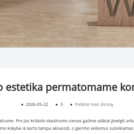
 estetika permatomame kon
●
2026-05-22
●
3
●
Palikite man žinutę
idrume. Pro jos krištolo skaidrumo sienas galime aiškiai įžvelgti arba
rimo kokybė iš karto tampa akivaizdi, o gėrimo veiksmui suteikiamas r