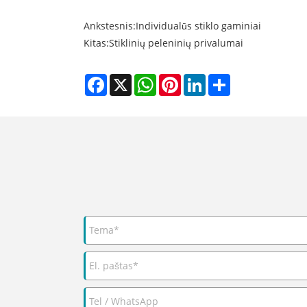
Ankstesnis:
Individualūs stiklo gaminiai
Kitas:
Stiklinių peleninių privalumai
Facebook
X
WhatsApp
Pinterest
LinkedIn
Share