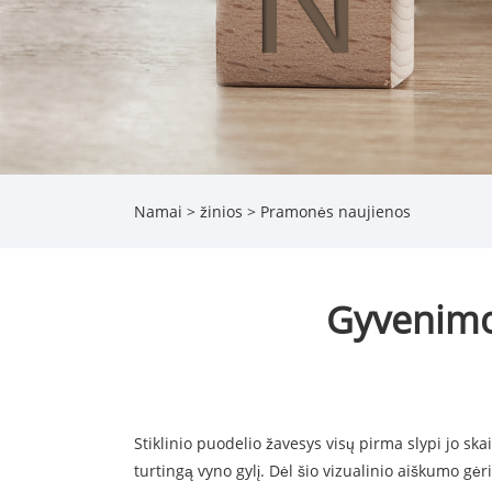
Namai
>
žinios
>
Pramonės naujienos
Gyvenimo
Stiklinio puodelio žavesys visų pirma slypi jo ska
turtingą vyno gylį. Dėl šio vizualinio aiškumo gė