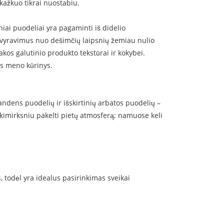
 kažkuo tikrai nuostabiu.
iai puodeliai yra pagaminti iš didelio
 svyravimus nuo dešimčių laipsnių žemiau nulio
akos galutinio produkto tekstūrai ir kokybei.
lus meno kūrinys.
vandens puodelių ir išskirtinių arbatos puodelių –
 akimirksniu pakelti pietų atmosferą; namuose keli
, todėl yra idealus pasirinkimas sveikai