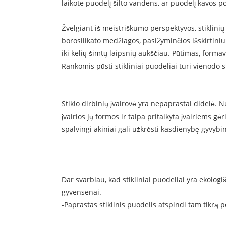
laikote puodelį šilto vandens, ar puodelį kavos p
Žvelgiant iš meistriškumo perspektyvos, stiklini
borosilikato medžiagos, pasižyminčios išskirtini
iki kelių šimtų laipsnių aukščiau. Pūtimas, formav
Rankomis pūsti stikliniai puodeliai turi vienodo s
Stiklo dirbinių įvairovė yra nepaprastai didelė. N
įvairios jų formos ir talpa pritaikyta įvairiems 
spalvingi akiniai gali užkrėsti kasdienybę gyvybi
Dar svarbiau, kad stikliniai puodeliai yra ekologi
gyvensenai.
-Paprastas stiklinis puodelis atspindi tam tikrą po