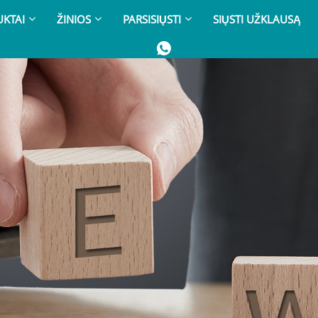
KTAI
ŽINIOS
PARSISIŲSTI
SIŲSTI UŽKLAUSĄ