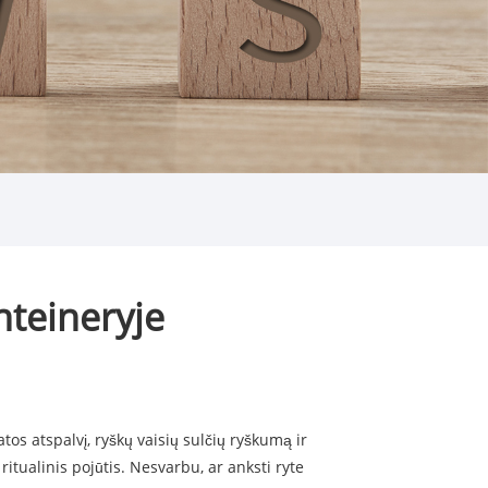
teineryje
tos atspalvį, ryškų vaisių sulčių ryškumą ir
itualinis pojūtis. Nesvarbu, ar anksti ryte