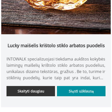
Lucky maišelis krištolo stiklo arbatos puodelis
INTOWALK specializuojasi tiekdama aukštos kokybės
laimingų maišelių krištolo stiklo arbatos puodelius,
unikalaus dizaino tekstūras, gražius . Be to, turime ir
stiklinių puodelių, kurie taip pat yra indai, kuriais
galima grožėtis. Pateikite užsakymą dabar ir galėsite
mėgautis išskirtiniais pasiūlymais!
Skaityti daugiau
Siųsti užklausą