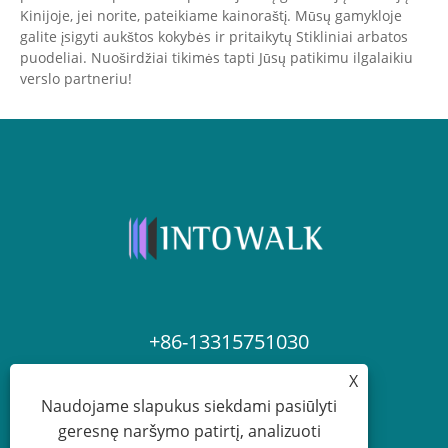
Kinijoje, jei norite, pateikiame kainoraštį. Mūsų gamykloje
galite įsigyti aukštos kokybės ir pritaikytų Stikliniai arbatos
puodeliai. Nuoširdžiai tikimės tapti Jūsų patikimu ilgalaikiu
verslo partneriu!
+86-13315751030
X
paul@intowalk.com
Naudojame slapukus siekdami pasiūlyti
geresnę naršymo patirtį, analizuoti