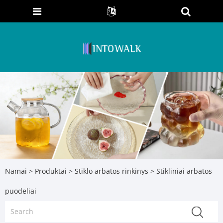
Namai
>
Produktai
>
Stiklo arbatos rinkinys
> Stikliniai arbatos
puodeliai