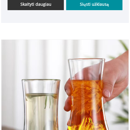
gėrimų, pieno arbatos ir kavos. Sveiki atvykę ir pirkti
Skaityti daugiau
Siųsti užklausą
visus viršininkus