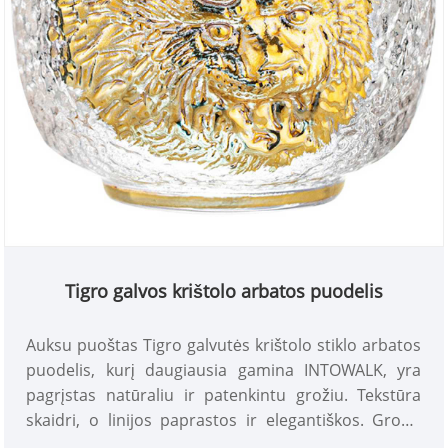
Tigro galvos krištolo arbatos puodelis
Auksu puoštas Tigro galvutės krištolo stiklo arbatos
puodelis, kurį daugiausia gamina INTOWALK, yra
pagrįstas natūraliu ir patenkintu grožiu. Tekstūra
skaidri, o linijos paprastos ir elegantiškos. Grožis
neapsiriboja forma, bet arbatos kvapo grožis kyla iš