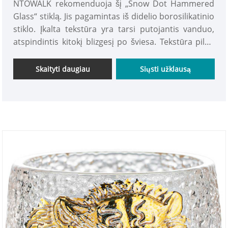
NTOWALK rekomenduoja šį „Snow Dot Hammered
Glass“ stiklą. Jis pagamintas iš didelio borosilikatinio
stiklo. Įkalta tekstūra yra tarsi putojantis vanduo,
atspindintis kitokį blizgesį po šviesa. Tekstūra pilna
iškilimų, o dugnas stabilus ir tvirtas. Tvirta rankena
suteikia sklandų rankų pojūtį. Patogus ir paprastas,
Skaityti daugiau
Siųsti užklausą
bet ne. Jis nėra išskirtinis, tinka arbatai ruošti, vynui
ir sultims gerti.