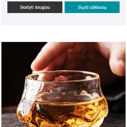
širdies. Pasirinkimas mus reiškia pasitikėjimą, o jūsų
Skaityti daugiau
Siųsti užklausą
pasitikėjimas yra didžiausia mūsų atsakomybė.