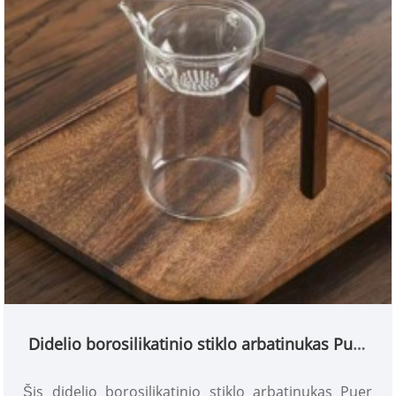
Didelio borosilikatinio stiklo arbatinukas Puer
arbatai su mažais žaliais mandarinais
Šis didelio borosilikatinio stiklo arbatinukas Puer