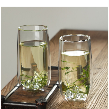
nukristi. Pilant verdantį vandenį nenudegins rankų ir
patogu laikyti. Mėgaukitės puodeliu geros arbatos ir
įvertinkite arbatos rinkinio grožį. INTOWALK sveikina
jūsų pirkinį