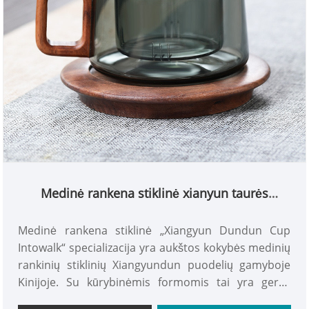
Medinė rankena stiklinė xianyun taurės
puodelis
Medinė rankena stiklinė „Xiangyun Dundun Cup
Intowalk“ specializacija yra aukštos kokybės medinių
rankinių stiklinių Xiangyundun puodelių gamyboje
Kinijoje. Su kūrybinėmis formomis tai yra geras
pasirinkimas daugiafunkciniam puodeliui vaisių