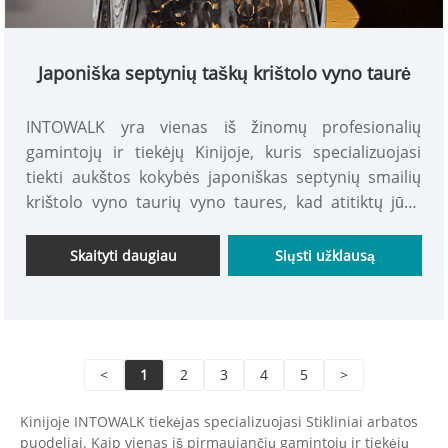
Japoniška septynių taškų krištolo vyno taurė
INTOWALK yra vienas iš žinomų profesionalių
gamintojų ir tiekėjų Kinijoje, kuris specializuojasi
tiekti aukštos kokybės japoniškas septynių smailių
krištolo vyno taurių vyno taures, kad atitiktų jūsų
poreikius. Be to, konkurencingomis kainomis
siūlome japoniškus septynių kampų krištolo
Skaityti daugiau
Siųsti užklausą
stiklines. Pateikite užsakymą dabar ir galėsite
mėgautis išskirtiniais pasiūlymais!
<
1
2
3
4
5
>
Kinijoje INTOWALK tiekėjas specializuojasi Stikliniai arbatos
puodeliai. Kaip vienas iš pirmaujančių gamintojų ir tiekėjų