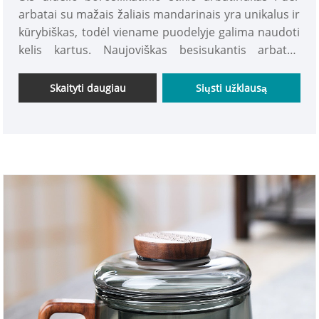
arbatai su mažais žaliais mandarinais yra unikalus ir
kūrybiškas, todėl viename puodelyje galima naudoti
kelis kartus. Naujoviškas besisukantis arbatos
sietelis leidžia lengvai ir efektyviai filtruoti arbatos
lapus ir arbatos nuosėdas, todėl galėsite mėgautis
Skaityti daugiau
Siųsti užklausą
arbata jos neišspjaudydami. Kviečiame visus
klientus įsigyti mūsų arbatinuką.