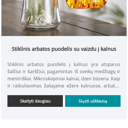
Stiklinis arbatos puodelis su vaizdu į kalnus
Stiklinis arbatos puodelis į kalnus yra atsparus
šalčiui ir karščiui, pagamintas iš sveikų medžiagų ir
meistriškai. Mikroskopiniai kalnai, dzen būsena. Kaip
ir raibuliavimas žaliajame ežere kalnuose, arbatos
gėrimas ir kalnų stebėjimas turi nepakartojamo
žavesio. Jis nesprogs pakaitomis karštas ir šaltas, o
Skaityti daugiau
Siųsti užklausą
didelis borosilikatinis stiklas gali atlaikyti staigius
temperatūros pokyčius. Dvisluoksnis puodelio
korpusas neleidžia lengvai arbatos temperatūrai