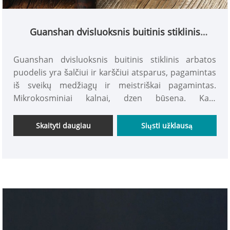
Guanshan dvisluoksnis buitinis stiklinis
arbatos puodelis
Guanshan dvisluoksnis buitinis stiklinis arbatos
puodelis yra šalčiui ir karščiui atsparus, pagamintas
iš sveikų medžiagų ir meistriškai pagamintas.
Mikrokosminiai kalnai, dzen būsena. Kaip
raibuliavimo banga žaliame kalnų ežere, pilna
žavesio ragauti arbatą ir apžiūrėti kalnus. Jis
Skaityti daugiau
Siųsti užklausą
nesprogsta, kai pakaitomis karšta ir šalta, o didelis
borosilikatinis stiklas gali atlaikyti staigius
temperatūros pokyčius. Dvisluoksnis puodelio
korpusas neleidžia lengvai prarasti arbatos sriubos
temperatūros. Pilant verdantį vandenį rankų
nenudegina, patogu laikyti. Mėgaukitės puodeliu
geros arbatos ir mėgaukitės arbatos indo grožiu.
INTOWALK sveikina jūsų pirkinį!