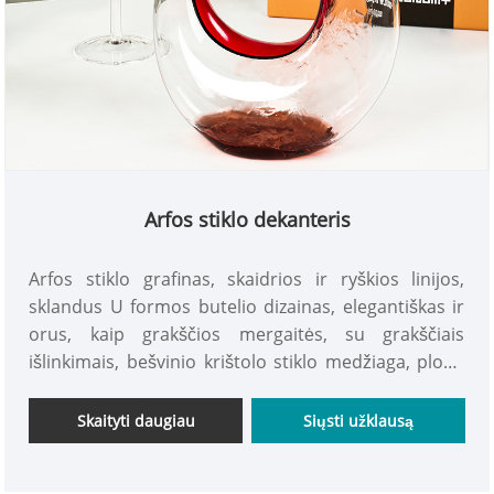
Arfos stiklo dekanteris
Arfos stiklo grafinas, skaidrios ir ryškios linijos,
sklandus U formos butelio dizainas, elegantiškas ir
orus, kaip grakščios mergaitės, su grakščiais
išlinkimais, bešvinio krištolo stiklo medžiaga, plona
puodelio sienele, stipresnė refrakcija, skleidžianti
vyno spalvos žavesį. šviesa ir šešėlis. Lieknas
Skaityti daugiau
Siųsti užklausą
snapelis turi unikalų snapelio dizainą, ploną snapelį
ir S formos kreivę. Forma madinga ir naujoviška, o