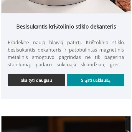
Besisukantis krištolinio stiklo dekanteris
Pradėkite naują blaivią patirtį. Krištolinio stiklo
besisukantis dekanteris ir patobulintas magnetinis
metalinis smogtuvo pagrindas ne tik pagerina
stabilumą, padaro sukimąsi sklandžiau, greitai
išskiria taninus ir pažadina vyną puode. Atkurkite
tikrąją puikaus vyno prigimtį, pagamintą iš
Skaityti daugiau
Siųsti užklausą
krištolinio stiklo, skaidraus ir ryškaus, suteikiančio
dvejopą regėjimo ir lytėjimo malonumą bei
akinančius, deimantą primenančius pjovimo
įgūdžius, parodančius kilnumą. INTOWALK boutique
dekanteris!