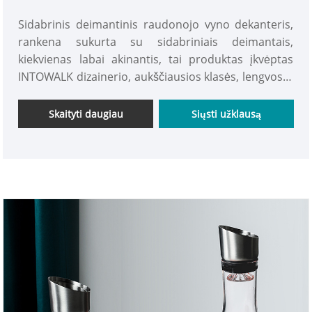
dekanteris
Sidabrinis deimantinis raudonojo vyno dekanteris,
rankena sukurta su sidabriniais deimantais,
kiekvienas labai akinantis, tai produktas įkvėptas
INTOWALK dizainerio, aukščiausios klasės, lengvos ir
prabangios tekstūros, geros išvaizdos, tinka
asmeniniam naudojimui ir dovanoms, šaltas
Skaityti daugiau
Siųsti užklausą
pjovimo technologija, didelis skersmuo, pilamas
Vynas patogus, kviečiame įsigyti!