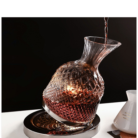
vanduo išteka sklandžiau. Jį lengva laikyti, jis jaučiasi
lygus ir patogus. Pilti iš didelės burnos patogiau, o iš
mažos – minkštiau ir subtiliau. INTOWALK stiklo
namų gaminių elektroninės prekybos platformos
tiekimo grandinė