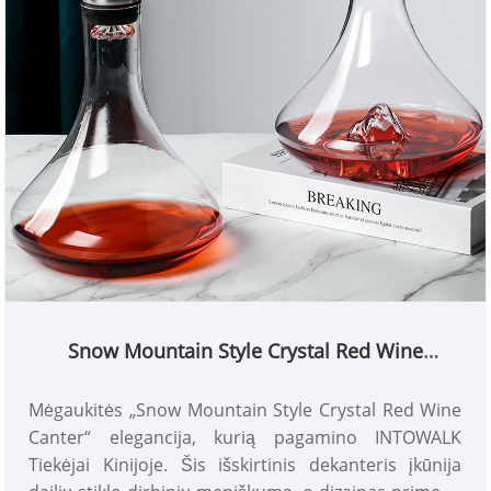
Snow Mountain Style Crystal Red Wine
Dekanteris
Mėgaukitės „Snow Mountain Style Crystal Red Wine
Canter“ elegancija, kurią pagamino INTOWALK
Tiekėjai Kinijoje. Šis išskirtinis dekanteris įkūnija