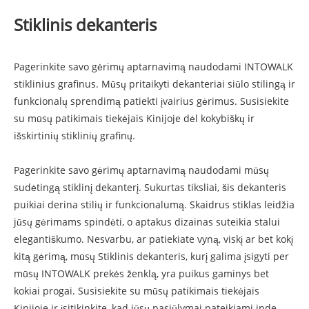
Stiklinis dekanteris
Pagerinkite savo gėrimų aptarnavimą naudodami INTOWALK
stiklinius grafinus. Mūsų pritaikyti dekanteriai siūlo stilingą ir
funkcionalų sprendimą patiekti įvairius gėrimus. Susisiekite
su mūsų patikimais tiekėjais Kinijoje dėl kokybiškų ir
išskirtinių stiklinių grafinų.
Pagerinkite savo gėrimų aptarnavimą naudodami mūsų
sudėtingą stiklinį dekanterį. Sukurtas tiksliai, šis dekanteris
puikiai derina stilių ir funkcionalumą. Skaidrus stiklas leidžia
jūsų gėrimams spindėti, o aptakus dizainas suteikia stalui
elegantiškumo. Nesvarbu, ar patiekiate vyną, viskį ar bet kokį
kitą gėrimą, mūsų Stiklinis dekanteris, kurį galima įsigyti per
mūsų INTOWALK prekės ženklą, yra puikus gaminys bet
kokiai progai. Susisiekite su mūsų patikimais tiekėjais
Kinijoje ir įsitikinkite, kad jūsų pasiūlymai pateikiami inde,