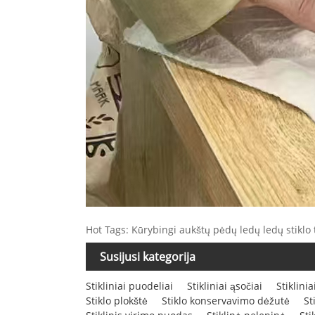
Hot Tags: Kūrybingi aukštų pėdų ledų ledų stiklo t
Susijusi kategorija
Stikliniai puodeliai
Stikliniai ąsočiai
Stiklinia
Stiklo plokštė
Stiklo konservavimo dėžutė
St