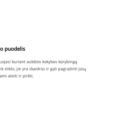
lo puodelis
zuojasi kuriant aukštos kokybės kūrybingą
 stiklo, jie yra skaidrūs ir gali pagražinti jūsų
mi ateiti ir pirkti.