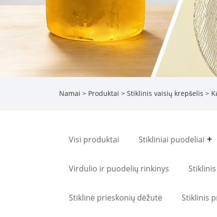
Namai
>
Produktai
>
Stiklinis vaisių krepšelis
> Kū
Visi produktai
Stikliniai puodeliai
Virdulio ir puodelių rinkinys
Stiklin
Stiklinė prieskonių dėžutė
Stiklinis 