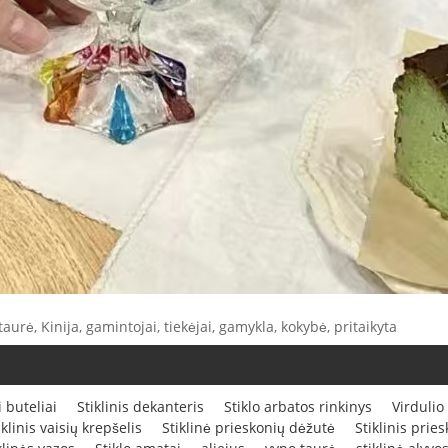
aurė, Kinija, gamintojai, tiekėjai, gamykla, kokybė, pritaikyta
i buteliai
Stiklinis dekanteris
Stiklo arbatos rinkinys
Virdulio
iklinis vaisių krepšelis
Stiklinė prieskonių dėžutė
Stiklinis prie