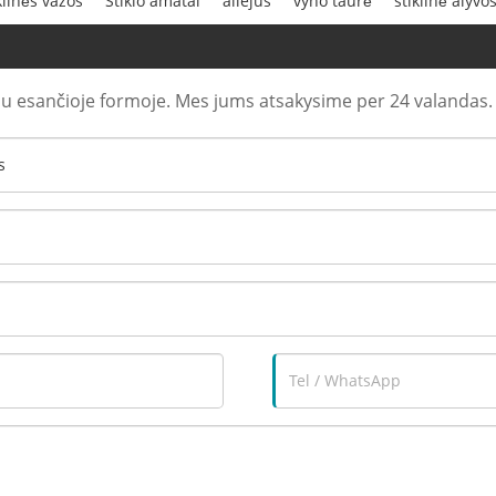
klinės vazos
Stiklo amatai
aliejus
vyno taurė
stiklinė alyv
u esančioje formoje. Mes jums atsakysime per 24 valandas.