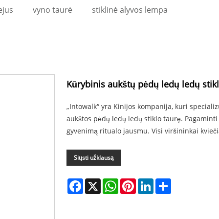
ejus
vyno taurė
stiklinė alyvos lempa
Kūrybinis aukštų pėdų ledų ledų stik
„Intowalk“ yra Kinijos kompanija, kuri speciali
aukštos pėdų ledų ledų stiklo taurę. Pagaminti iš
gyvenimą ritualo jausmu. Visi viršininkai kviečia
Siųsti užklausą
Facebook
X
WhatsApp
Pinterest
LinkedIn
Share