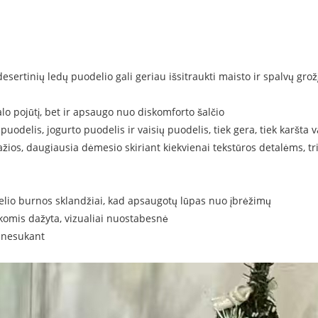
desertinių ledų puodelio gali geriau išsitraukti maisto ir spalvų grožį
alo pojūtį, bet ir apsaugo nuo diskomforto šalčio
puodelis, jogurto puodelis ir vaisių puodelis, tiek gera, tiek karšta
ažios, daugiausia dėmesio skiriant kiekvienai tekstūros detalėms, tri
delio burnos sklandžiai, kad apsaugotų lūpas nuo įbrėžimų
nkomis dažyta, vizualiai nuostabesnė
, nesukant