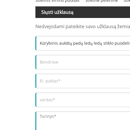
Stiklinis virimo puodas
Stiklinė peleninė
Sti
Siųsti užklausą
Nedvejodami pateikite savo užklausą žemia