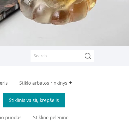
eris
Stiklo arbatos rinkinys
Stiklinis vaisių krepšelis
rimo puodas
Stiklinė peleninė