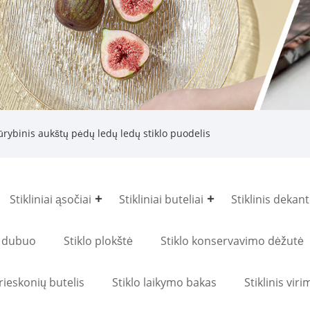
rybinis aukštų pėdų ledų ledų stiklo puodelis
Stikliniai ąsočiai
Stikliniai buteliai
Stiklinis dekant
is dubuo
Stiklo plokštė
Stiklo konservavimo dėžutė
prieskonių butelis
Stiklo laikymo bakas
Stiklinis vi