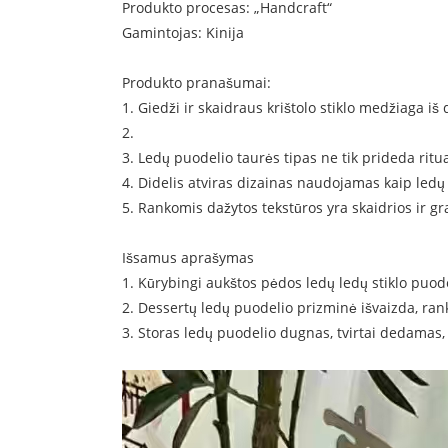
Produkto procesas: „Handcraft“
Gamintojas: Kinija
Produkto pranašumai:
1. Giedži ir skaidraus krištolo stiklo medžiaga iš 
2.
3. Ledų puodelio taurės tipas ne tik prideda ritu
4. Didelis atviras dizainas naudojamas kaip ledų 
5. Rankomis dažytos tekstūros yra skaidrios ir gr
Išsamus aprašymas
1. Kūrybingi aukštos pėdos ledų ledų stiklo puo
2. Dessertų ledų puodelio prizminė išvaizda, ra
3. Storas ledų puodelio dugnas, tvirtai dedamas