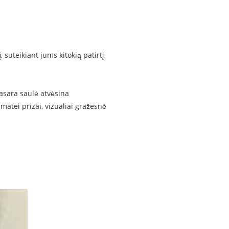
, suteikiant jums kitokią patirtį
 vasara saulė atvėsina
matei prizai, vizualiai gražesnė